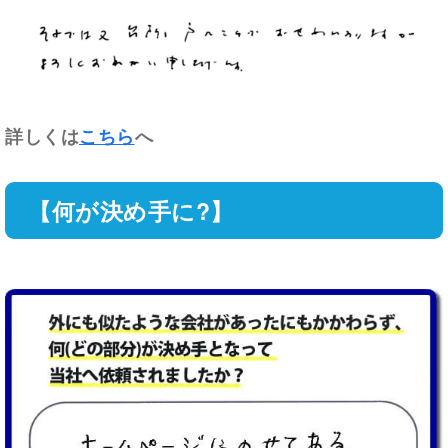
詳しくは
こちら
へ
【何が決め手に?】