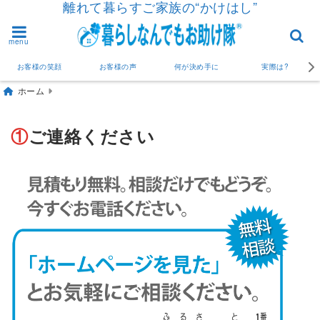
離れて暮らすご家族の“かけはし”
menu
お客様の笑顔
お客様の声
何が決め手に
実際は?
ホーム
①
ご連絡ください