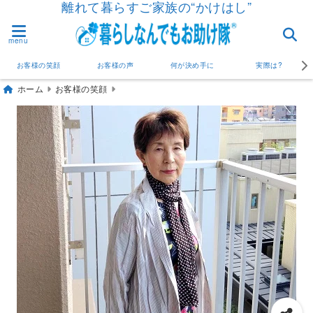
離れて暮らすご家族の“かけはし”
menu
お客様の笑顔
お客様の声
何が決め手に
実際は?
ホーム
お客様の笑顔