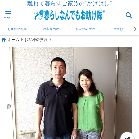
離れて暮らすご家族の“かけはし”
menu
お客様の笑顔
お客様の声
何が決め手に
実際は?
ホーム
お客様の笑顔